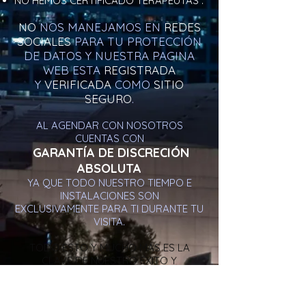
NO HEMOS CERTIFICADO TERAPEUTAS .
NO
NOS MANEJAMOS EN
REDES
SOCIALES
PARA TU PROTECCIÓN
DE DATOS Y NUESTRA PAGINA
WEB ESTA
REGISTRADA
Y
VERIFICADA
COMO
SITIO
SEGURO
.
AL AGENDAR CON NOSOTROS
CUENTAS CON
GARANTÍA DE DISCRECIÓN
ABSOLUTA
YA QUE TODO NUESTRO TIEMPO E
INSTALACIONES SON
EXCLUSIVAMENTE PARA TI DURANTE TU
VISITA.
TODO ESTO Y MUCHO MÁS ES LA
CLAVE DE NUESTRO ÉXITO Y
LA RAZÓN DE TU PREFERENCIA
¡ POR TU SALUD NO TE DEJES