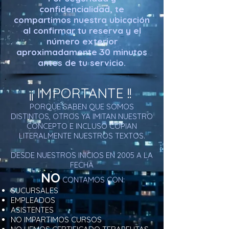
confidencialidad, te
compartimos nuestra ubicación
al confirmar tu reserva y el
número exterior
aproximadamente 30 minutos
antes de tu servicio.
¡¡ IMPORTANTE !!
PORQUE SABEN QUE SOMOS
DISTINTOS, OTROS YA IMITAN NUESTRO
CONCEPTO E INCLUSO COPIAN
LITERALMENTE NUESTROS TEXTOS.
DESDE NUESTROS INICIOS EN 2005 A LA
FECHA
NO
CONTAMOS CON:
SUCURSALES
EMPLEADOS
ASISTENTES
NO IMPARTIMOS CURSOS