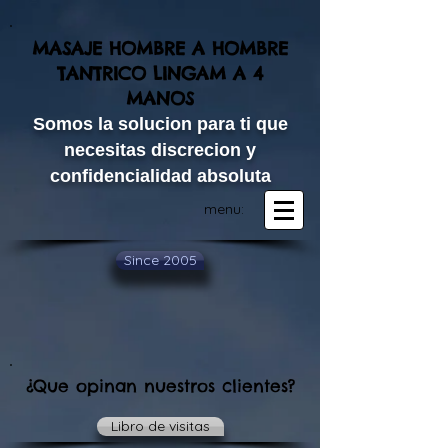
MASAJE HOMBRE A HOMBRE
TANTRICO LINGAM A 4
MANOS​
Somos la solucion para ti que
necesitas discrecion y
confidencialidad absoluta
menu:
Since 2005
¿Que opinan nuestros clientes?
Libro de visitas