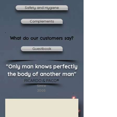
Safety and Hygiene
Complements
What do our customers say?
Guestbook
"Only man knows perfectly
the body of another man"
​RICARDO & PACO®
Since
2005