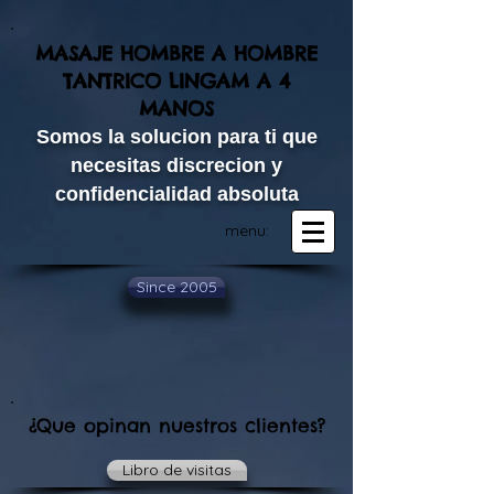
MASAJE HOMBRE A HOMBRE
TANTRICO LINGAM A 4
MANOS​
Somos la solucion para ti que
necesitas discrecion y
confidencialidad absoluta
menu:
Since 2005
¿Que opinan nuestros clientes?
Libro de visitas