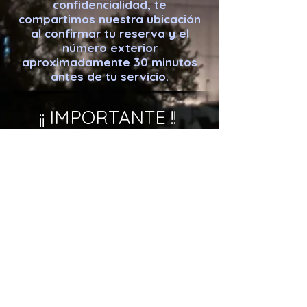
confidencialidad, te
compartimos nuestra ubicación
al confirmar tu reserva y el
número exterior
aproximadamente 30 minutos
antes de tu servicio.
¡¡ IMPORTANTE !!
PORQUE SABEN QUE SOMOS
DISTINTOS, OTROS YA IMITAN NUESTRO
CONCEPTO E INCLUSO COPIAN
LITERALMENTE NUESTROS TEXTOS.
DESDE NUESTROS INICIOS EN 2005 A LA
FECHA
NO
CONTAMOS CON:
SUCURSALES
EMPLEADOS
ASISTENTES
NO IMPARTIMOS CURSOS
NO HEMOS CERTIFICADO TERAPEUTAS .