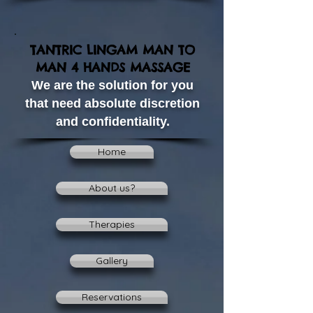
TANTRIC LINGAM MAN TO
MAN 4 HANDS MASSAGE
We are the solution for you
that need absolute discretion
and confidentiality.
Home
About us?
Therapies
Gallery
Reservations